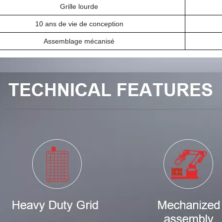
Grille lourde
10 ans de vie de conception
Assemblage mécanisé