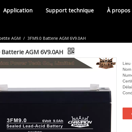
Application
Support technique
À propos
 petite AGM
/
3FM9.0 Batterie AGM 6V9.0AH
 Batterie AGM 6V9.0AH
Lieu 
Nom 
Numé
Cert
Délai
Condi