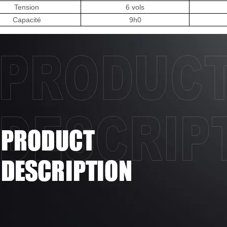
Tension
6 vols
Capacité
9h0