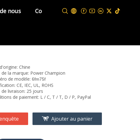
 de nous
Contactez-nous
d'origine: Chine
de la marque: Power Champion
ro de modèle:
6fm75f
fication: CE, IEC, UL, ROHS
 de livraison: 25 jours
tions de paiement: L / C, T / T, D / P, PayPal
enquête
Ajouter au panier