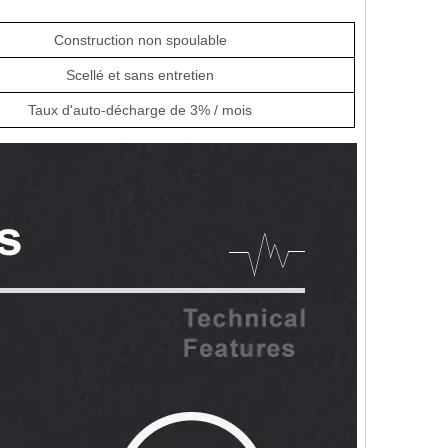
Construction non spoulable
Scellé et sans entretien
Taux d'auto-décharge de 3% / mois