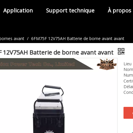
Application
Support technique
À propos
 bornes avant
/
6FM75F 12V75AH Batterie de borne avant avant
 12V75AH Batterie de borne avant avant
Lieu 
Nom 
Numé
Certi
Délai
Condi