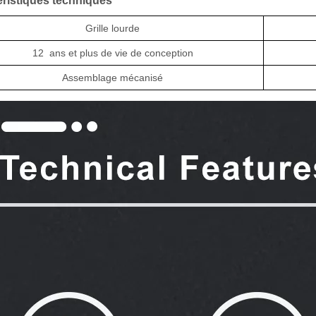
éristiques techniques
Grille lourde
12
ans et plus de vie de conception
Assemblage mécanisé