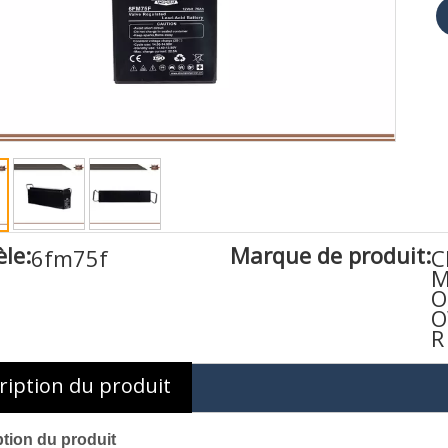
le:
Marque de produit:
6fm75f
C
M
O
O
R
ription du produit
tion du produit