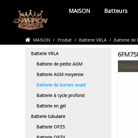
MAISON
Batteurs
Détails du produit
MAISON
/
Produit
/
Batterie VRLA
/
Batterie de
6FM75F
Batterie VRLA
Batterie de petite AGM
Batterie AGM moyenne
Batterie de bornes avant
Batterie à cycle profond
Batterie en gel
Batterie tubulaire
Batterie OPZS
Batterie OPZV