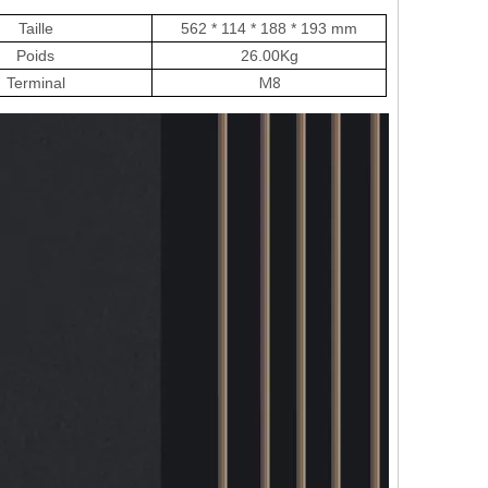
Taille
562 * 114 * 188 * 193
mm
Poids
26.00
Kg
M8
Terminal