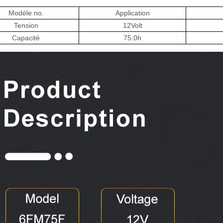
Modèle no.
Application
Tension
12
Volt
Capacité
75
.0h