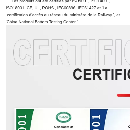
Les produits ont été certifiés par ISO9001, ISO14001,
ISO18001, CE, UL, ROHS
, IEC60896, IEC61427 et 'La
certification d'accès au réseau du ministère de la Railway ', et
'China National Batters Testing Center '.