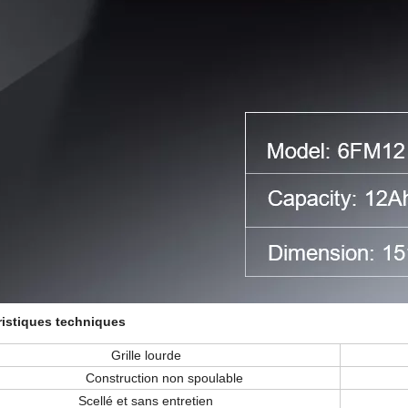
ristiques techniques
ille lourde
Asse
truction non spoulable
Vie d
lé et sans entretien
Taux d'