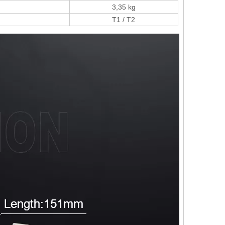
3,35 kg
T1 / T2