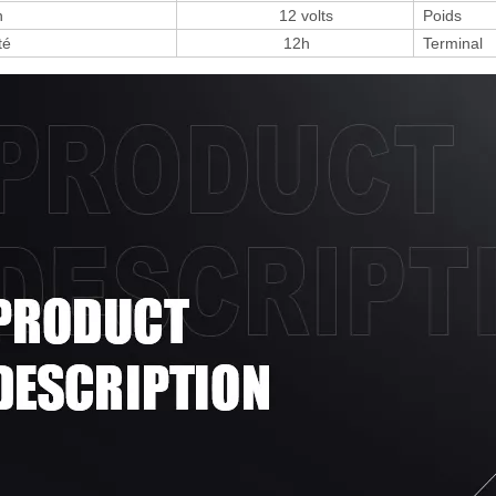
n
12 volts
Poids
té
12h
Terminal