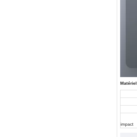
Matériel
Le li
Plaq
Tapi
Cas de
impact