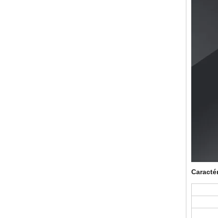
Caracté
Gr
Cons
Scel