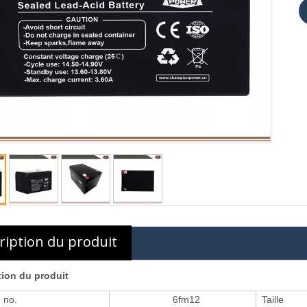
ription du produit
tion du produit
 no.
6fm12
Taille