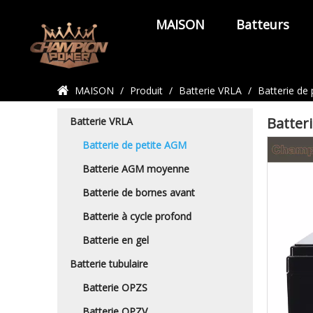
MAISON
Batteurs
Détails du produit
MAISON
/
Produit
/
Batterie VRLA
/
Batterie de
Batte
Batterie VRLA
Batterie de petite AGM
Batterie AGM moyenne
Batterie de bornes avant
Batterie à cycle profond
Batterie en gel
Batterie tubulaire
Batterie OPZS
Batterie OPZV