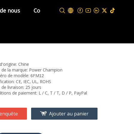
 de nous
Contactez-nous
d'origine: Chine
de la marque: Power Champion
ro de modèle:
FM
6
12
fication: CE, IEC, UL, ROHS
 de livraison: 25 jours
tions de paiement: L / C, T / T, D / P, PayPal
enquête
Ajouter au panier