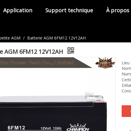
Application
Support technique
À propos
 petite AGM
/
Batterie AGM 6FM12 12V12AH
rie AGM 6FM12 12V12AH
Lieu 
Nom 
Numé
Certi
Délai
Condi