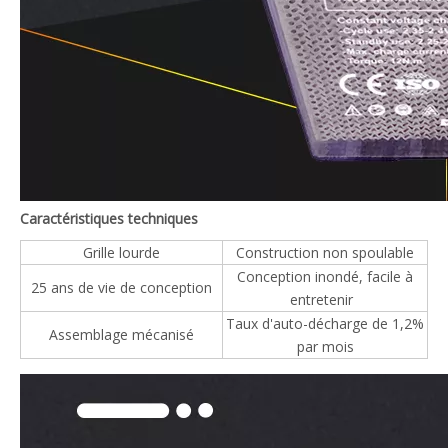
Caractéristiques techniques
Grille lourde
Construction non spoulable
Conception inondé, facile à
25 ans de vie de conception
entretenir
Taux d'auto-décharge de 1,2%
Assemblage mécanisé
par mois