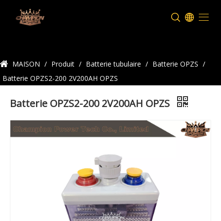
Détails du produit
MAISON
/
Produit
/
Batterie tubulaire
/
Batterie OPZS
/
Batterie OPZS2-200 2V200AH OPZS
Batterie OPZS2-200 2V200AH OPZS