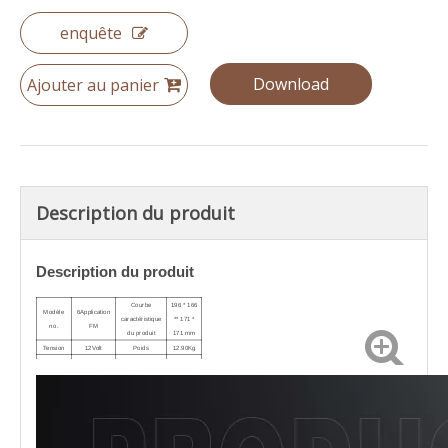
enquête
Download
Ajouter au panier
Description du produit
Description du produit
Courbe
196 * 166
Modèle
6
Application
caractéristique
** 171 *
no.
FM
du produit
171
mm
Tension
12
Volt
Poids
12.90
Kg
Capacité
40
.0h
Terminal
M6