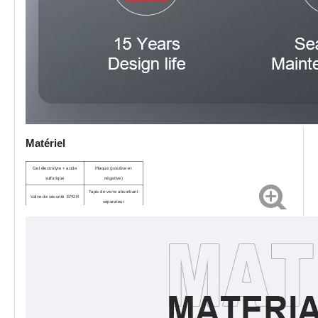
Matériel
Gel électrolyte
+
acide
Plaque (positive et
sulfurique
négative)
Tapis de verre absorbant
Valve de sécurité
EPDR
séparateur
Le lingot de plomb High
Terminal en cuivre argenté
Purity 99.9994%