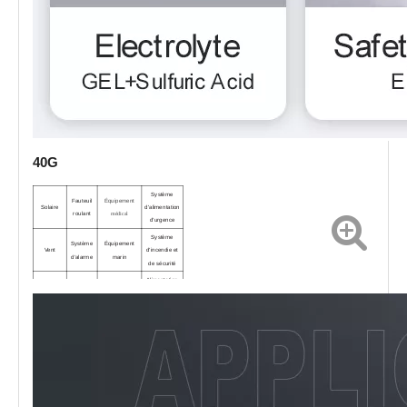
40G
Système
Fauteuil
Équipement
Solaire
d'alimentation
roulant
médical
d'urgence
Système
Système
Équipement
Vent
d'incendie et
d'alarme
marin
de sécurité
Alimentation
Jouet
Outils
Équipement de
d'alimentation
électrique
électriques
communication
sans
ca
r
interruption