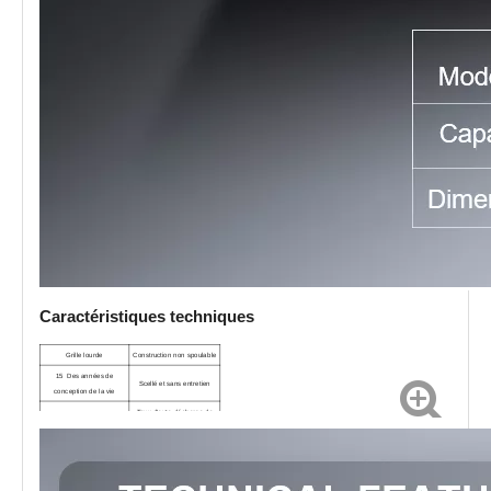
Caractéristiques techniques
Grille lourde
Construction non spoulable
1
5
Des années de
Scellé et sans entretien
conception de la vie
Taux d'auto-décharge de
Assemblage mécanisé
3% / mois