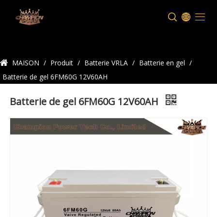
Détails du produit
MAISON
/
Produit
/
Batterie VRLA
/
Batterie en gel
/
Batterie de gel 6FM60G 12V60AH
Batterie de gel 6FM60G 12V60AH