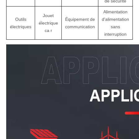
de sécurité
Alimentation
Jouet
Outils
Équipement de
d'alimentation
électrique
électriques
communication
sans
ca
r
interruption