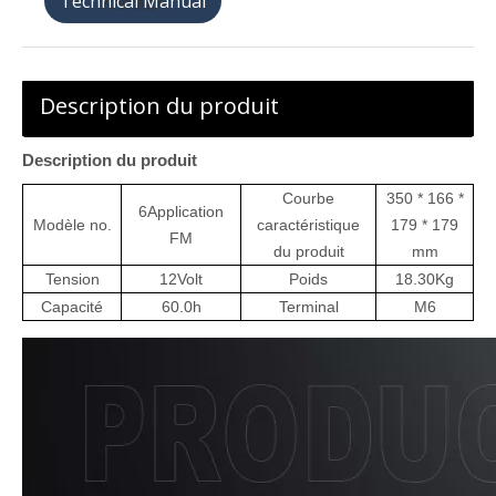
天猫购买
Description du produit
Description du produit
Courbe
350 * 166 *
6
Application
Modèle no.
caractéristique
179 * 179
FM
du produit
mm
Tension
12
Volt
Poids
18.30
Kg
Capacité
60
.0h
Terminal
M6