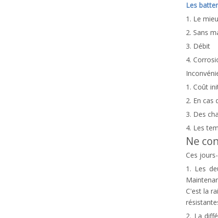
Les batter
1. Le mieu
2. Sans m
3. Débit
4. Corros
Inconvénie
1. Coût ini
2. En cas 
3. Des cha
4. Les tem
Ne con
Ces jours-
1. Les de
Maintenant
C'est la r
résistante
2. La diff