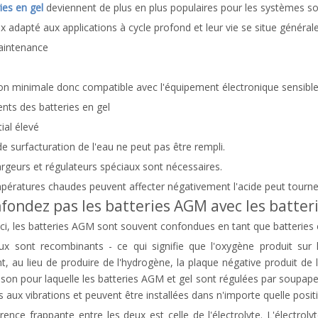
ies en gel
deviennent de plus en plus populaires pour les systèmes sol
x adapté aux applications à cycle profond et leur vie se situe généra
aintenance
ion minimale donc compatible avec l'équipement électronique sensibl
nts des batteries en gel
tial élevé
de surfacturation de l'eau ne peut pas être rempli.
rgeurs et régulateurs spéciaux sont nécessaires.
pératures chaudes peuvent affecter négativement l'acide peut tourner 
fondez pas les batteries AGM avec les batteri
ci, les batteries AGM sont souvent confondues en tant que batteries 
ux sont recombinants - ce qui signifie que l'oxygène produit sur 
, au lieu de produire de l'hydrogène, la plaque négative produit de l
aison pour laquelle les batteries AGM et gel sont régulées par soupape
s aux vibrations et peuvent être installées dans n'importe quelle posit
érence frappante entre les deux est celle de l'électrolyte. L'électrol