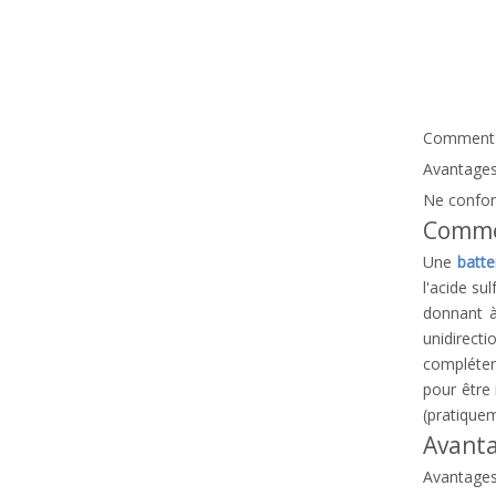
Comment f
Avantages
Ne confon
Commen
Une
batte
l'acide s
donnant à
unidirect
compléter 
pour être 
(pratiquem
Avanta
Avantages