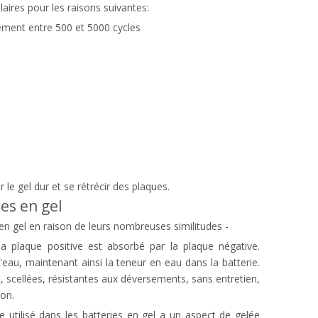
aires pour les raisons suivantes:
lement entre 500 et 5000 cycles
e
le gel dur et se rétrécir des plaques.
es en gel
en gel en raison de leurs nombreuses similitudes -
la plaque positive est absorbé par la plaque négative.
'eau, maintenant ainsi la teneur en eau dans la batterie.
, scellées, résistantes aux déversements, sans entretien,
ion.
yte utilisé dans les batteries en gel a un aspect de gelée