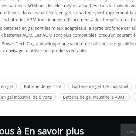
e les batteries AGM ont des électrolytes absorbés dans le tapis de v
yte utilisées dans les batteries en gel, la batterie perd rapidement 
e les batteries AGM fonctionnent efficacement à des températures fro
les batteries en gel sont les mieux adaptées à la sortie profonde car 
ux batteries AGM. Les AGM sont plus compatibles lorsqu'un courant él
ower Tech Co., a développé une variété de batteries sur gel différen
z envisager d'utiliser nos produits rentables.
 en gel
Batterie de gel 12V
Batterie de gel 12V industriel
 en gel industriel de 6 volts
Batterie de gel industrielle 40AH
us à En savoir plus