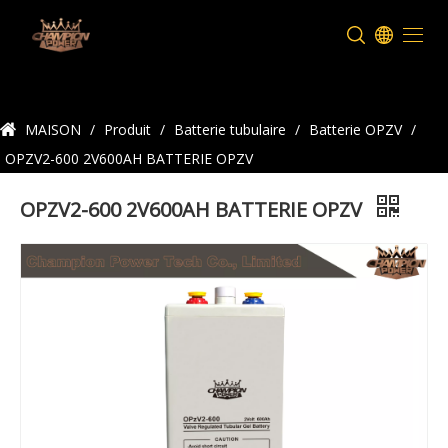
Détails du produit
MAISON
/
Produit
/
Batterie tubulaire
/
Batterie OPZV
/
OPZV2-600 2V600AH BATTERIE OPZV
OPZV2-600 2V600AH BATTERIE OPZV