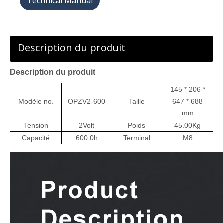
天猫购买
Description du produit
Description du produit
145 * 206 *
Modèle no.
OPZV2-600
Taille
647 * 688
mm
Tension
2
Volt
Poids
45.00
Kg
Capacité
600
.0h
Terminal
M8