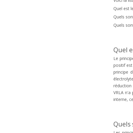
Voici la li
Quel est l
Quels son
Quels son
Quel e
Le princip
positif es
principe 
électrolyt
réduction 
VRLA n'a 
interne, ce
Quels 
Les princ