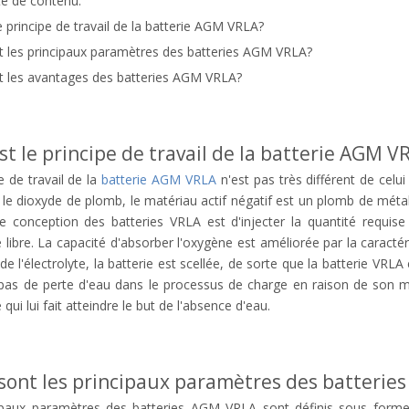
ste de contenu:
e principe de travail de la batterie AGM VRLA?
t les principaux paramètres des batteries AGM VRLA?
t les avantages des batteries AGM VRLA?
st le principe de travail de la batterie AGM V
e de travail de la
batterie AGM VRLA
n'est pas très différent de celu
t le dioxyde de plomb, le matériau actif négatif est un plomb de métal 
de conception des batteries VRLA est d'injecter la quantité requise
e libre. La capacité d'absorber l'oxygène est améliorée par la caractéri
de l'électrolyte, la batterie est scellée, de sorte que la batterie VR
pas de perte d'eau dans le processus de charge en raison de son mé
 qui lui fait atteindre le but de l'absence d'eau.
sont les principaux paramètres des batterie
ipaux paramètres des batteries AGM VRLA sont définis sous forme 