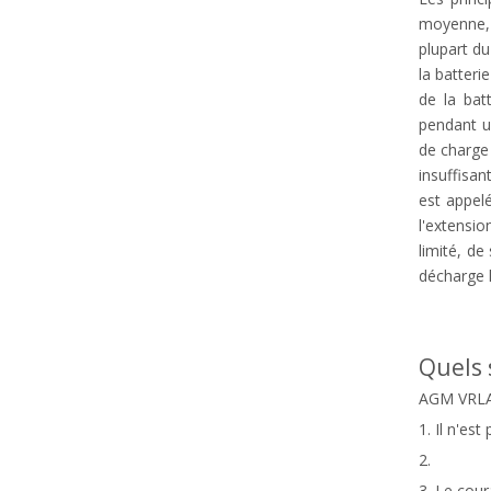
moyenne, 
plupart du
la batteri
de la bat
pendant u
de charge 
insuffisan
est appel
l'extensio
limité, de
décharge l
Quels 
AGM VRLA 
1. Il n'es
2.
3. Le cour