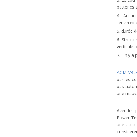
batteries 
4. Aucun
l'environ
5. durée d
6. Struct
verticale 
7. Il n'y 
AGM VRLA
par les co
pas autor
une mauvai
Avec les 
Power Tec
une attit
considérer