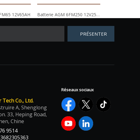
6FM65 12V65AH
Batterie AGM 6FM250 12V250AH
PRÉSENTER
Réseaux sociaux
Tech Co., Ltd.
struire A, Shenglong
on. 33, Heping Road,
hen, Chine
376 9514
13682305363