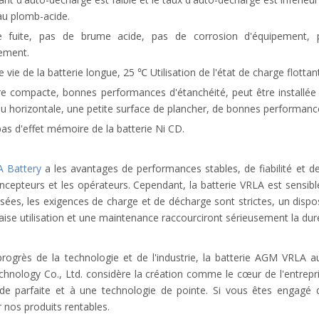
au plomb-acide.
e fuite, pas de brume acide, pas de corrosion d'équipement, 
nement.
e vie de la batterie longue, 25 ℃ Utilisation de l'état de charge flotta
ure compacte, bonnes performances d'étanchéité, peut être installée
ou horizontale, une petite surface de plancher, de bonnes performanc
a pas d'effet mémoire de la batterie Ni CD.
 Battery
a les avantages de performances stables, de fiabilité et d
ncepteurs et les opérateurs. Cependant, la batterie VRLA est sensibl
isées, les exigences de charge et de décharge sont strictes, un disp
se utilisation et une maintenance raccourciront sérieusement la durée
progrès de la technologie et de l'industrie, la batterie AGM VRLA
hnology Co., Ltd. considère la création comme le cœur de l'entrepris
ude parfaite et à une technologie de pointe. Si vous êtes engagé 
 nos produits rentables.