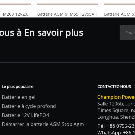
Batterie AGM 6FM200 12V200AH
Batterie AGM 6FM55 12V55AH
Batterie AGM 
us à En savoir plus
Le plus populaire
CONTACTEZ-NOUS
Batterie en gel
Champion Power 
Salle 1206b, con
Batterie à cycle profond
Times Square, n
Batterie 12V LifePO4
Longhua, Shenz
Démarrer la batterie AGM Stop Agm
Tél: +86 0755-2
WhatsApp: +86 