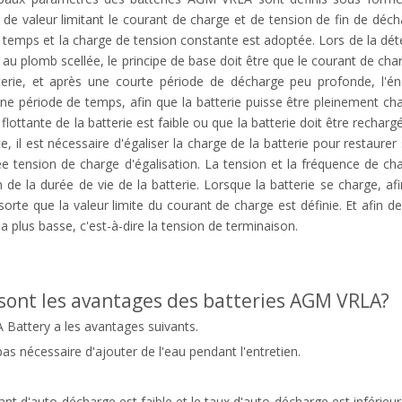
de valeur limitant le courant de charge et de tension de fin de déc
 temps et la charge de tension constante est adoptée. Lors de la dét
e au plomb scellée, le principe de base doit être que le courant de ch
terie, et après une courte période de décharge peu profonde, l'é
ne période de temps, afin que la batterie puisse être pleinement c
flottante de la batterie est faible ou que la batterie doit être rechar
te, il est nécessaire d'égaliser la charge de la batterie pour restaure
ée tension de charge d'égalisation. La tension et la fréquence de ch
n de la durée de vie de la batterie. Lorsque la batterie se charge, af
 sorte que la valeur limite du courant de charge est définie. Et afin de
a plus basse, c'est-à-dire la tension de terminaison.
sont les avantages des batteries AGM VRLA?
Battery a les avantages suivants.
t pas nécessaire d'ajouter de l'eau pendant l'entretien.
ant d'auto-décharge est faible et le taux d'auto-décharge est inférieu