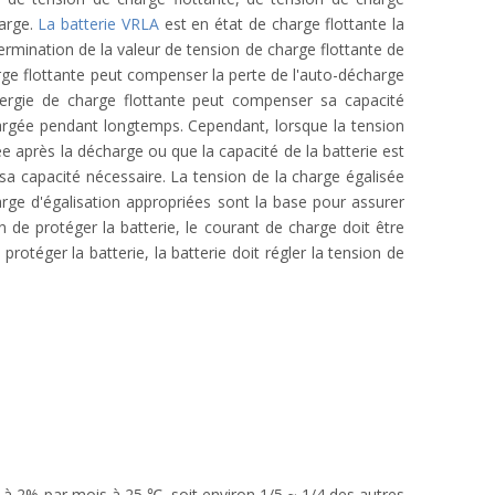
harge.
La batterie VRLA
est en état de charge flottante la
ermination de la valeur de tension de charge flottante de
arge flottante peut compenser la perte de l'auto-décharge
nergie de charge flottante peut compenser sa capacité
hargée pendant longtemps. Cependant, lorsque la tension
gée après la décharge ou que la capacité de la batterie est
r sa capacité nécessaire. La tension de la charge égalisée
arge d'égalisation appropriées sont la base pour assurer
in de protéger la batterie, le courant de charge doit être
 protéger la batterie, la batterie doit régler la tension de
r à 2% par mois à 25 ℃, soit environ 1/5 ~ 1/4 des autres