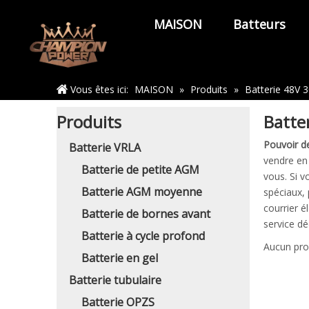
MAISON
Batteurs
Maison
Vous êtes ici:
MAISON
»
Produits
»
Batterie 48V 
Produits
Batte
Pouvoir d
Batterie VRLA
vendre en
Batterie de petite AGM
vous. Si v
Batterie AGM moyenne
spéciaux,
courrier é
Batterie de bornes avant
service dé
Batterie à cycle profond
Aucun pro
Batterie en gel
Batterie tubulaire
Batterie OPZS