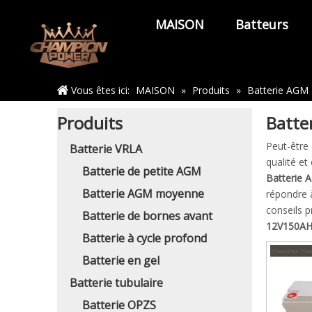
MAISON
Batteurs
Maison
Vous êtes ici:
MAISON
»
Produits
»
Batterie AGM
Produits
Batte
Peut-être
Batterie VRLA
qualité et
Batterie de petite AGM
Batterie
Batterie AGM moyenne
répondre 
conseils 
Batterie de bornes avant
12V150A
Batterie à cycle profond
Batterie en gel
Batterie tubulaire
Batterie OPZS