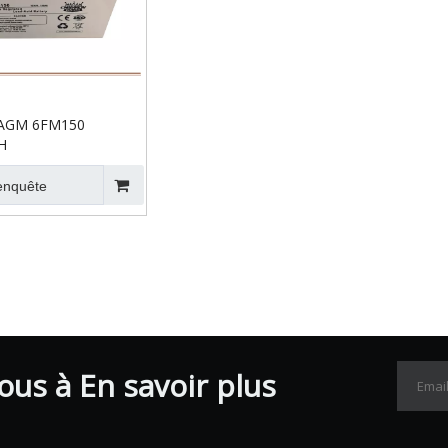
e AGM 6FM150
H
enquête
us à En savoir plus