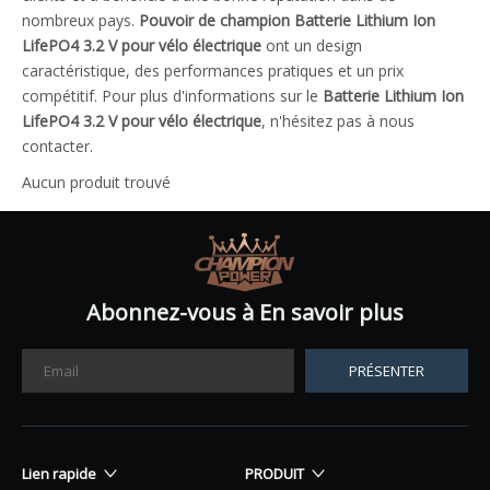
nombreux pays.
Pouvoir de champion
Batterie Lithium Ion
LifePO4 3.2 V pour vélo électrique
ont un design
caractéristique, des performances pratiques et un prix
compétitif. Pour plus d'informations sur le
Batterie Lithium Ion
LifePO4 3.2 V pour vélo électrique
, n'hésitez pas à nous
contacter.
Aucun produit trouvé
Abonnez-vous à En savoir plus
PRÉSENTER
Lien rapide
PRODUIT