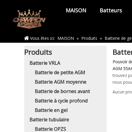
MAISON
Batteurs
Maison
Vous êtes ici:
MAISON
»
Produits
»
Batterie de g
Produits
Batte
Pouvoir d
Batterie VRLA
AGM 55A
Batterie de petite AGM
trouvez p
Batterie AGM moyenne
nous pouv
Batterie de bornes avant
Aucun pro
Batterie à cycle profond
Batterie en gel
Batterie tubulaire
Batterie OPZS