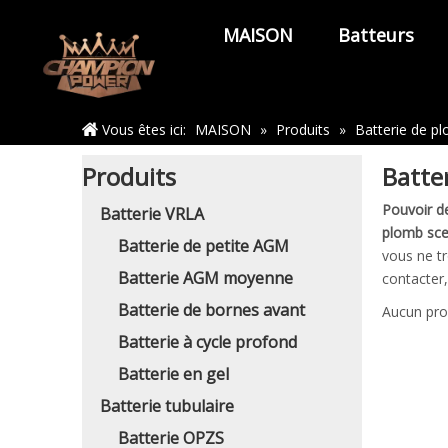
MAISON
Batteurs
Maison
Vous êtes ici:
MAISON
»
Produits
»
Batterie de p
Produits
Batte
Pouvoir d
Batterie VRLA
plomb sce
Batterie de petite AGM
vous ne t
Batterie AGM moyenne
contacter,
Batterie de bornes avant
Aucun pro
Batterie à cycle profond
Batterie en gel
Batterie tubulaire
Batterie OPZS