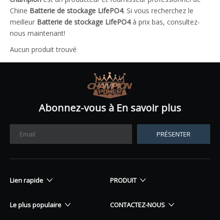
Chine
Batterie de stockage LifePO4
. Si vous recherchez le
meilleur
Batterie de stockage LifePO4
à prix bas, consultez-
nous maintenant!
Aucun produit trouvé
Abonnez-vous à En savoir plus
PRÉSENTER
Lien rapide
PRODUIT
Le plus populaire
CONTACTEZ-NOUS