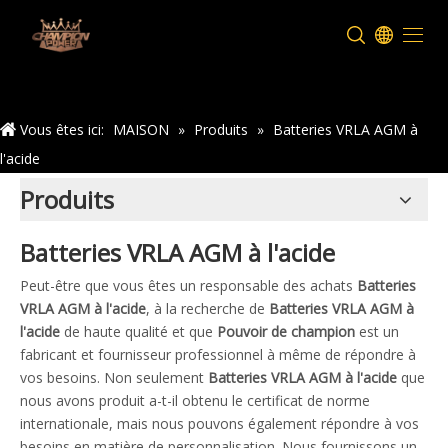
Maison
Vous êtes ici:
MAISON
»
Produits
»
Batteries VRLA AGM à
l'acide
Produits
Batteries VRLA AGM à l'acide
Peut-être que vous êtes un responsable des achats
Batteries
VRLA AGM à l'acide
, à la recherche de
Batteries VRLA AGM à
l'acide
de haute qualité et que
Pouvoir de champion
est un
fabricant et fournisseur professionnel à même de répondre à
vos besoins. Non seulement
Batteries VRLA AGM à l'acide
que
nous avons produit a-t-il obtenu le certificat de norme
internationale, mais nous pouvons également répondre à vos
besoins en matière de personnalisation. Nous fournissons un