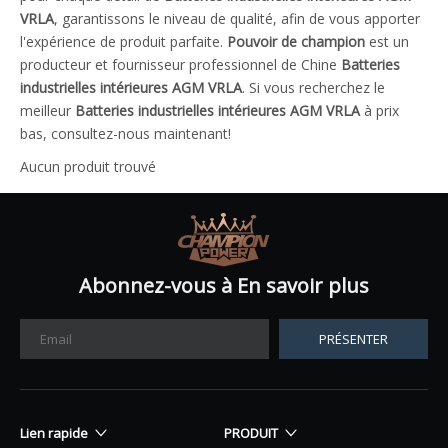
VRLA
, garantissons le niveau de qualité, afin de vous apporter
l'expérience de produit parfaite.
Pouvoir de champion
est un
producteur et fournisseur professionnel de Chine
Batteries
industrielles intérieures AGM VRLA
. Si vous recherchez le
meilleur
Batteries industrielles intérieures AGM VRLA
à prix
bas, consultez-nous maintenant!
Aucun produit trouvé
Abonnez-vous à En savoir plus
PRÉSENTER
Lien rapide
PRODUIT