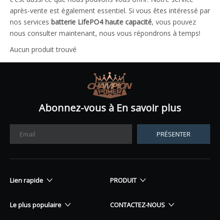
après-vente est également essentiel. Si vous êtes intéressé par
nos services
batterie LifePO4 haute capacité
, vous pouvez
nous consulter maintenant, nous vous répondrons à temps!
Aucun produit trouvé
Abonnez-vous à En savoir plus
PRÉSENTER
Lien rapide
PRODUIT
Le plus populaire
CONTACTEZ-NOUS