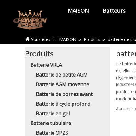
MAISON
Batteurs
Maison
Vous êtes ici:
MAISON
»
Produits
»
batterie de p
Produits
batte
Le
batter
Batterie VRLA
excellente
Batterie de petite AGM
réglement
Batterie AGM moyenne
industriell
producteu
Batterie de bornes avant
meilleur
b
Batterie à cycle profond
Aucun pro
Batterie en gel
Batterie tubulaire
Batterie OPZS