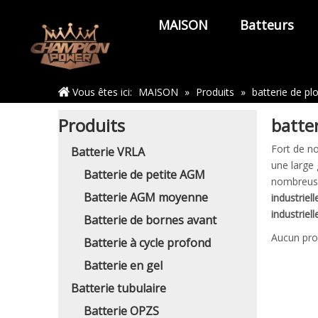
MAISON
Batteurs
Maison
Vous êtes ici:
MAISON
»
Produits
»
batterie de pl
Produits
batter
Fort de n
Batterie VRLA
une large
Batterie de petite AGM
nombreuses
Batterie AGM moyenne
industriell
industriell
Batterie de bornes avant
Aucun pro
Batterie à cycle profond
Batterie en gel
Batterie tubulaire
Batterie OPZS