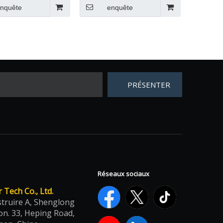
nquête
enquête
PRÉSENTER
Réseaux sociaux
Tech Co., Ltd.
struire A, Shenglong
on. 33, Heping Road,