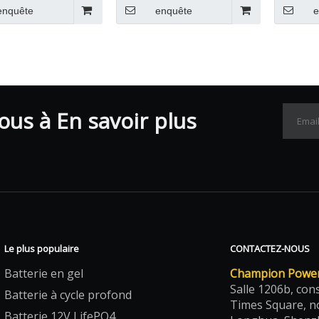
enquête
enquête
e
us à En savoir plus
Le plus populaire
CONTACTEZ-NOUS
Batterie en gel
Champion Power 
Salle 1206b, con
Batterie à cycle profond
Times Square, n
Batterie 12V LifePO4