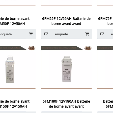
rie de borne avant
6FM55F 12V55AH Batterie de
6FM75F 
M50F 12V50AH
borne avant avant
bor
enquête
enquête
e
rie de borne avant
6FM180F 12V180AH Batterie
Batte
150F 12V150AH
de borne avant avant
6FM